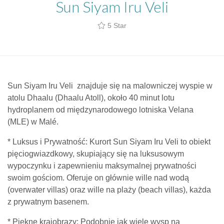
Sun Siyam Iru Veli
5 Star
Sun Siyam Iru Veli znajduje się na malowniczej wyspie w
atolu Dhaalu (Dhaalu Atoll), około 40 minut lotu
hydroplanem od międzynarodowego lotniska Velana
(MLE) w Malé.
* Luksus i Prywatność: Kurort Sun Siyam Iru Veli to obiekt
pięciogwiazdkowy, skupiający się na luksusowym
wypoczynku i zapewnieniu maksymalnej prywatności
swoim gościom. Oferuje on głównie wille nad wodą
(overwater villas) oraz wille na plaży (beach villas), każda
z prywatnym basenem.
* Piękne krajobrazy: Podobnie jak wiele wysp na